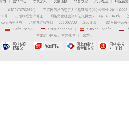
帮助
|
营销中心
|
手机京东
|
友情链接
|
销售联盟
|
京东社区
|
风险监测
号
|
京ICP证070359号
|
互联网药品信息服务资格证编号(京)-经营性-2014-0008
50号
|
出版物经营许可证
|
网络文化经营许可证京网文[2014]2148-348号
|
.com 版权所有
|
消费者维权热线：4006067733
经营证照
|
(京)网械平台备字(
|
Сайт России
|
Situs Indonesia
|
Sitio de España
|
เ
京东旗下网站：
京东钱包
|
京东云