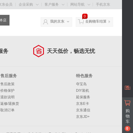
京东会员
企业采购
客户服务
网站导航
手机京东



0
我的京东
去购物车结算
服务
天天低价，畅选无忧
售后服务
特色服务
售后政策
夺宝岛
价格保护
DIY装机
退款说明
延保服务
返修/退换货
京东E卡
取消订单
京东通信
购
物
京东JD+
车
0