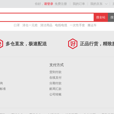
你好，
请登录
免费注册
我的订单
我的京东

口罩
清仓一元抢
清洁用品
电线电缆
一次性手套
搬运车
多仓直发，极速配送
正品行货，精致
支付方式
货到付款
在线支付
询
分期付款
标准
邮局汇款
公司转账