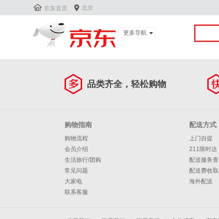


北京
京东首页
更多导航
服装城
食品
团购
夺宝岛
品类齐全，轻松购物
闪购
金融
购物指南
配送方式
购物流程
上门自提
会员介绍
211限时达
生活旅行/团购
配送服务查
常见问题
配送费收取
大家电
海外配送
联系客服