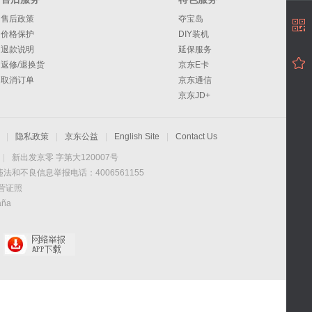
售后政策
夺宝岛
价格保护
DIY装机
退款说明
延保服务
返修/退换货
京东E卡
取消订单
京东通信
京东JD+
|
隐私政策
|
京东公益
|
English Site
|
Contact Us
|
新出发京零 字第大120007号
违法和不良信息举报电话：4006561155
营证照
aña