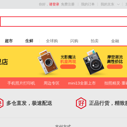
你好，
请登录
免费注册
我的订单
我的京东

超市
生鲜
全球购
闪购
拍卖
金融
手机照片打印机
周边专区
mini13全新上市
拍照精灵·重
多仓直发，极速配送
正品行货，精致
支付方式