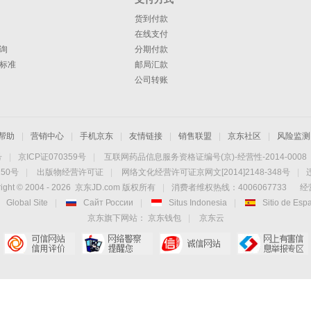
货到付款
在线支付
询
分期付款
标准
邮局汇款
公司转账
帮助
|
营销中心
|
手机京东
|
友情链接
|
销售联盟
|
京东社区
|
风险监测
号
|
京ICP证070359号
|
互联网药品信息服务资格证编号(京)-经营性-2014-0008
50号
|
出版物经营许可证
|
网络文化经营许可证京网文[2014]2148-348号
|
ight © 2004 -
2026
京东JD.com 版权所有
|
消费者维权热线：4006067733
经
Global Site
|
Сайт России
|
Situs Indonesia
|
Sitio de Esp
京东旗下网站：
京东钱包
|
京东云