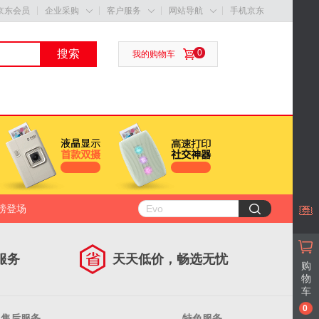
京东会员
企业采购
客户服务
网站导航
手机京东



搜索
0
我的购物车
磅登场
服务
天天低价，畅选无忧
购
物
车
0
售后服务
特色服务