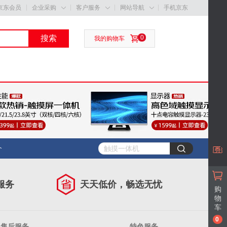
京东会员
企业采购
客户服务
网站导航
手机京东



搜索
0
我的购物车
介
服务
天天低价，畅选无忧
购
物
车
0
售后服务
特色服务