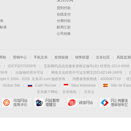
货到付款
在线支付
询
分期付款
标准
邮局汇款
公司转账
帮助
|
营销中心
|
手机京东
|
友情链接
|
销售联盟
|
京东社区
|
风险监测
号
|
京ICP证070359号
|
互联网药品信息服务资格证编号(京)-经营性-2014-0008
50号
|
出版物经营许可证
|
网络文化经营许可证京网文[2014]2148-348号
|
ight © 2004 -
2026
京东JD.com 版权所有
|
消费者维权热线：4006067733
经
Global Site
|
Сайт России
|
Situs Indonesia
|
Sitio de Esp
京东旗下网站：
京东钱包
|
京东云