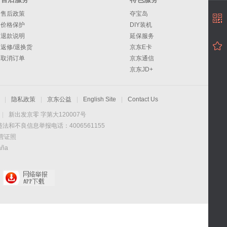
售后政策
夺宝岛
价格保护
DIY装机
退款说明
延保服务
返修/退换货
京东E卡
取消订单
京东通信
京东JD+
|
隐私政策
|
京东公益
|
English Site
|
Contact Us
|
新出发京零 字第大120007号
违法和不良信息举报电话：4006561155
营证照
aña