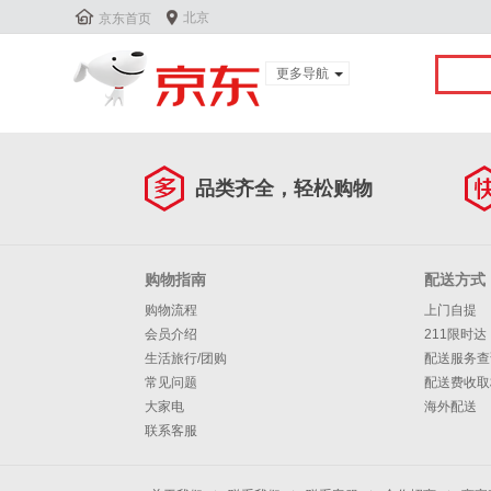


北京
京东首页
更多导航
服装城
食品
团购
夺宝岛
品类齐全，轻松购物
闪购
金融
购物指南
配送方式
购物流程
上门自提
会员介绍
211限时达
生活旅行/团购
配送服务查
常见问题
配送费收取
大家电
海外配送
联系客服