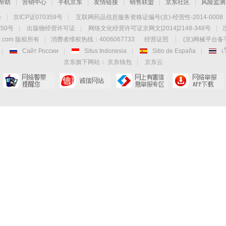
帮助
|
营销中心
|
手机京东
|
友情链接
|
销售联盟
|
京东社区
|
风险监测
号
|
京ICP证070359号
|
互联网药品信息服务资格证编号(京)-经营性-2014-0008
50号
|
出版物经营许可证
|
网络文化经营许可证京网文[2014]2148-348号
|
.com 版权所有
|
消费者维权热线：4006067733
经营证照
|
(京)网械平台备字(
|
Сайт России
|
Situs Indonesia
|
Sitio de España
|
เ
京东旗下网站：
京东钱包
|
京东云