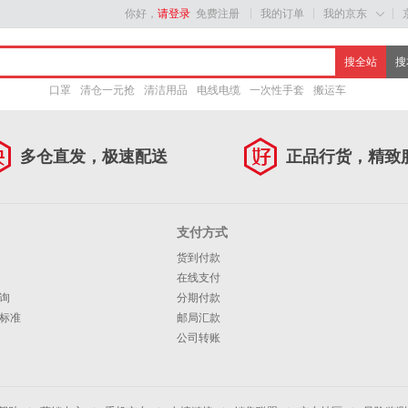
你好，
请登录
免费注册
我的订单
我的京东

口罩
清仓一元抢
清洁用品
电线电缆
一次性手套
搬运车
多仓直发，极速配送
正品行货，精致
支付方式
货到付款
在线支付
询
分期付款
标准
邮局汇款
公司转账