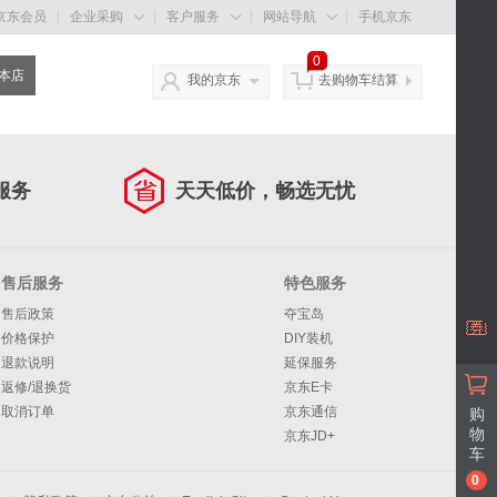
京东会员
企业采购
客户服务
网站导航
手机京东



0
我的京东
去购物车结算
服务
天天低价，畅选无忧
售后服务
特色服务
售后政策
夺宝岛
价格保护
DIY装机
退款说明
延保服务
返修/退换货
京东E卡
取消订单
京东通信
购
物
京东JD+
车
0