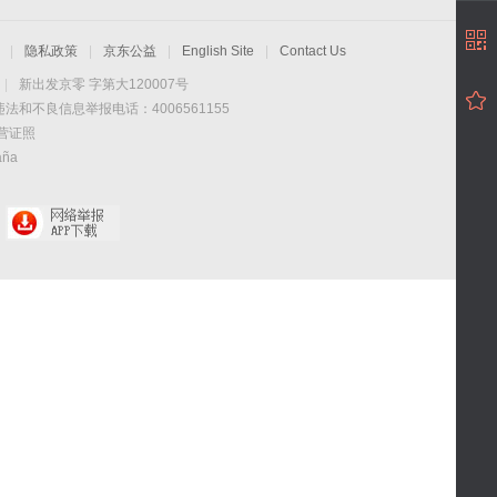
|
隐私政策
|
京东公益
|
English Site
|
Contact Us
|
新出发京零 字第大120007号
违法和不良信息举报电话：4006561155
营证照
aña