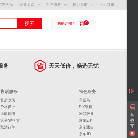
京东会员
企业采购
客户服务
网站导航
手机京东



搜索
0
我的购物车
服务
天天低价，畅选无忧
售后服务
特色服务
售后政策
夺宝岛
价格保护
DIY装机
退款说明
延保服务
购
物
返修/退换货
京东E卡
车
取消订单
京东通信
0
京东JD+