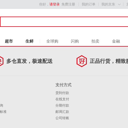
你好，
请登录
免费注册
我的订单
我的京东

超市
生鲜
全球购
闪购
拍卖
金融
多仓直发，极速配送
正品行货，精致
支付方式
货到付款
在线支付
询
分期付款
标准
邮局汇款
公司转账