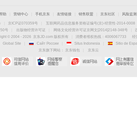
帮助
|
营销中心
|
手机京东
|
友情链接
|
销售联盟
|
京东社区
|
风险监测
号
|
京ICP证070359号
|
互联网药品信息服务资格证编号(京)-经营性-2014-0008
50号
|
出版物经营许可证
|
网络文化经营许可证京网文[2014]2148-348号
|
ight © 2004 -
2026
京东JD.com 版权所有
|
消费者维权热线：4006067733
经
Global Site
|
Сайт России
|
Situs Indonesia
|
Sitio de Esp
京东旗下网站：
京东钱包
|
京东云